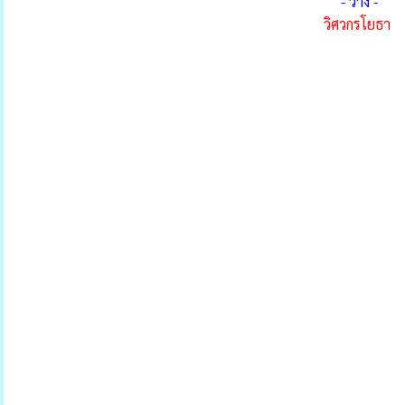
- ว่าง -
วิศวกรโยธา