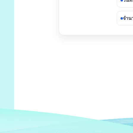
วันที
จำนว