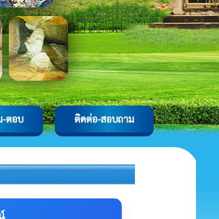
ม-ตอบ
ติดต่อ-สอบถาม
์